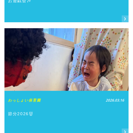
お遊戯会🎶
わっしょい保育園
2026.03.16
節分2026👹