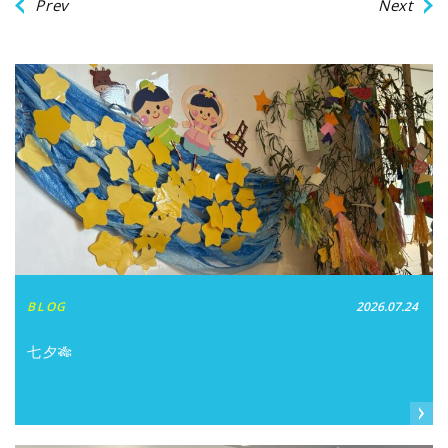
Prev
Next
BLOG
2026.07.24
七夕🎋