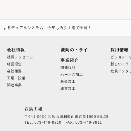
によるデュアルシステム、今年も西浜工場で実施！
会社情報
菱岡のトライ
採用情報
社長メッセージ
ビジョン・
事業紹介
経営理念
新しいトラ
開発設計
会社概要
社員インタ
ハーネス加工
工場・設備
板金加工
関連事業
組立加工
西浜工場
〒641-0036 和歌山県和歌山市西浜1660番地28
TEL. 073-446-8810 FAX. 073-446-8811