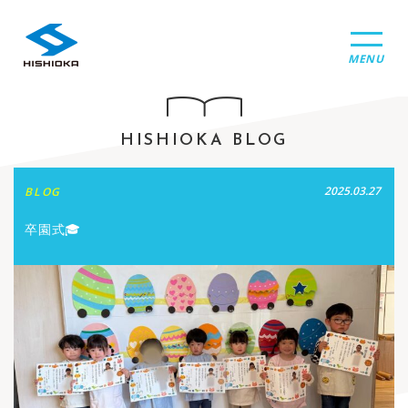
MENU
HISHIOKA BLOG
2025.03.27
BLOG
卒園式🎓