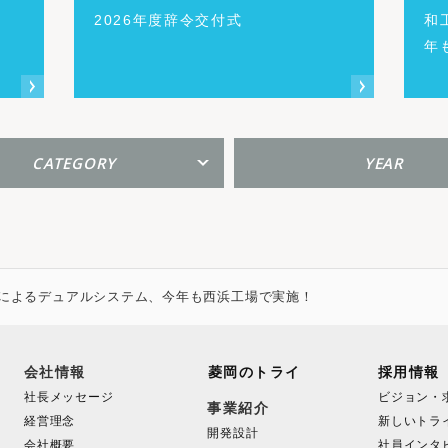
2026年度辞令交付式
和
年
CATEGORY
YEAR
によるデュアルシステム、今年も西浜工場で実施！
会社情報
菱岡のトライ
採用情報
社長メッセージ
ビジョン・
事業紹介
経営理念
新しいトラ
開発設計
会社概要
社員インタ