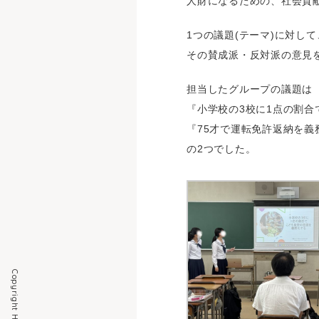
人財になるための、社会貢
1つの議題(テーマ)に対し
その賛成派・反対派の意見
担当したグループの議題は
『小学校の3校に1点の割
『75才で運転免許返納を義
の2つでした。