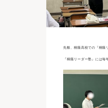
先般、桐蔭高校での『桐蔭
『桐蔭リーダー塾』には毎