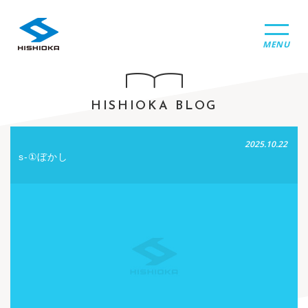
MENU
HISHIOKA BLOG
2025.10.22
s-①ぼかし